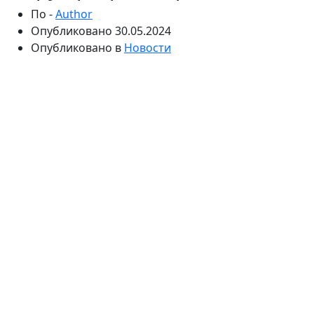
По -
Author
Опубликовано
30.05.2024
Опубликовано в
Новости
Python-разработка — это одно из наиболее
востребованных направлений в IT-индустрии. Этот
язык программирования отличается своей
простотой и мощностью, что делает его идеальным
для начинающих и профессионалов. Онлайн
курсы
python с нуля
предлагают уникальную возможность
освоить этот язык, получить практические навыки и
начать успешную карьеру в IT.