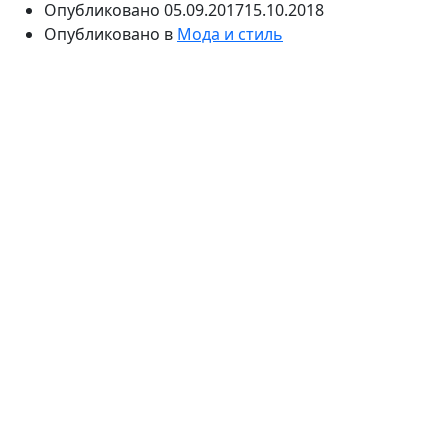
Опубликовано
05.09.2017
15.10.2018
Опубликовано в
Мода и стиль
Люди испокон веков были склонны к азартным
играм, и каждое поколение и слой общества
придумывали новые способы для скрашивания
досуга и получения адреналина.
Эволюция развлечений постепенно перешла из
реального мира в виртуальный, и сейчас
большинство игр можно найти в интернете.
Преимущества онлайн-казино