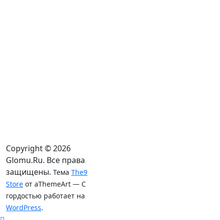
Зарегистрироваться на сайте казино Мартин;
Пополнить баланс и выбрать подходящую игру.
Казино Мартин предлагает пользователям не только
классические слоты и карточные игры, но и
инновационные форматы, включая live-дилеров и
тематические турниры. Регулярные акции и бонусы
делают игровой процесс ещё более увлекательным.
Однако важно помнить о принципах ответственной
игры: ставьте только те суммы, которые готовы
проиграть, и контролируйте время, проведённое за
игрой, чтобы получать удовольствие без риска для
бюджета и нервов.
Copyright © 2026
Предыдущая запись
Glomu.Ru. Все права
Следующая запись
защищены.
Тема
The9
Store
от aThemeArt — С
гордостью работает на
WordPress
.