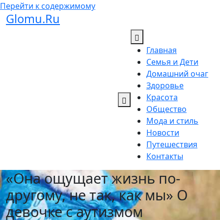
Перейти к содержимому
Glomu.Ru
Главная
Семья и Дети
Домашний очаг
Здоровье
Красота
Общество
Мода и стиль
Новости
Путешествия
Контакты
«Она ощущает жизнь по-
другому, не так, как мы» О
девочке с аутизмом