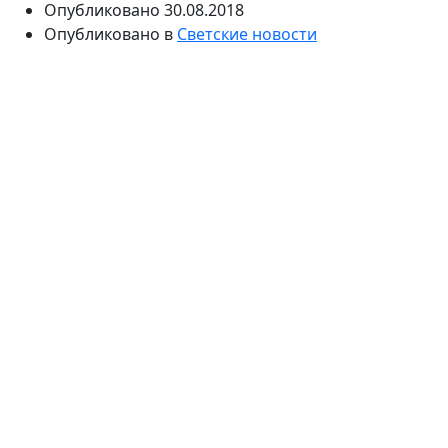
Опубликовано
30.08.2018
Опубликовано в
Светские новости
У известного актера остался участок в Истринском
районе, три квартиры, автомобиль и машино-место.
Однако, как сообщили СМИ, Антон Табаков и
Александра, старшие дети Олега Павловича
остались без имущества.
После смерти известного актера, режиссера и
художественного руководителя Олега Табакова
остро встал вопрос о разделе его имущества.
Сначала его семья старалась не поднимать вопрос о
том, кому достанется недвижимость и автомобили
деятеля кино, так как они сильно переживали утрату.