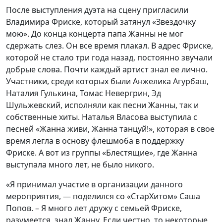
После выступления дуэта на сцену пригласили
Владимира Фриске, который затянул «Звездочку
мою». До конца концерта папа Жанны не мог
сдержать слез. Он все время плакал. В адрес Фриске,
которой не стало три года назад, постоянно звучали
добрые слова. Почти каждый артист знал ее лично.
Участники, среди которых были Анжелика Агурбаш,
Наталия Гулькина, Томас Невергрин, Эд
Шульжевский, исполняли как песни Жанны, так и
собственные хиты. Наталья Власова выступила с
песней «Жанна живи, Жанна танцуй!», которая в свое
время легла в основу флешмоба в поддержку
Фриске. А вот из группы «Блестящие», где Жанна
выступала много лет, не было никого.
«Я принимал участие в организации данного
мероприятия, — поделился со «СтарХитом» Саша
Попов. – Я много лет дружу с семьей Фриске,
разумеется, знал Жанну. Если честно, то некоторые