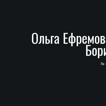
Ольга Ефремов
Бор
По 