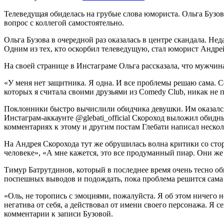
Телеведущая обиделась на грубые слова юмориста. Ольга Бузов
вопрос с коллегой самостоятельно.
Ольга Бузова в очередной раз оказалась в центре скандала. Не
Одним из тех, кто оскорбил телеведущую, стал юморист Андре
На своей странице в Инстаграме Ольга рассказала, что мужчина
«У меня нет защитника. Я одна. И все проблемы решаю сама. С
которых я считала своими друзьями из Comedy Club, никак не п
Поклонники быстро вычислили обидчика девушки. Им оказался
Инстаграм-аккаунте @glebati_official Скороход выложил обид
комментариях к этому и другим постам Глебати написал нескол
На Андрея Скорохода тут же обрушилась волна критики со стор
человеке», «А мне кажется, это все продуманный пиар. Они же 
Тимур Батрутдинов, который в последнее время очень тесно общ
поспешных выводов и подождать, пока проблема решится сама
«Оль, не торопись с эмоциями, пожалуйста. Я об этом ничего не
негатива от себя, а действовал от имени своего персонажа. Я с
комментарии к записи Бузовой.