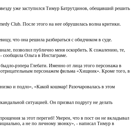
 звезду уже заступился Тимур Батрутдинов, обещавший решить
medy Club. После этого на нее обрушилась волна критики.
ицу, что она решила разбираться с обидчиком в суде.
нале, позволил публично меня оскорбить. К сожалению, те,
 - сообщила Ольга в Инстаграме.
ыдло-рэпера Глебати. Именно от лица этого персонажа в
 с отрицательным персонажем фильма «Хищник». Кроме того, в
низко и подло», «Какой кошмар! Разочаровалась в этом
скандальной ситуацией. Он призвал подругу не делать
прощения за этот перегиб! Уверен, что в пост он не вкладывал
фициально, а не по личному звонку», - написал Тимур в