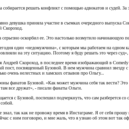
а собирается решать конфликт с помощью адвокатов и судей. За
давно девушка приняла участие в съемках очередного выпуска Co
й Скороход.
 серьезно оскорбил ее. Это настолько возмутило начинающую пев
егодня один «недомужчина», с которым мы работаем на одном ка
овлияли на эту ситуацию. Поэтому я буду решать это через суд»,
 Андрей Скороход, в последнее время изображающий в Comedy б
ный пост, посвященный Бузовой. В нем мужчина сравнил звезду
ько очень нелестных и хамских отзывов про Ольгу...
оны фанатов Бузовой. «Как может мужчина себя так вести? Это 
там все дружат», - писали фанаты Ольги.
ается с Бузовой, поспешил подчеркнуть, что сам разберется со 
 собой.
 знал, так как не провожу время в Инстаграме. Я от себя прошу 
ейчас с ним поговорю, и мне жаль, что я узнаю об этом вот так о