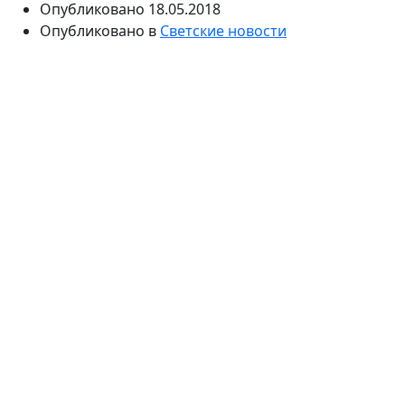
Опубликовано
18.05.2018
Опубликовано в
Светские новости
Артистка выпустила новый клип. В видео на песню
«Чемпион» Ольга предстала в образе супер-героя.
Как отметила звезда, в этой композиции она
попробовала передать особые эмоции.
Ольга Бузова продолжает радовать публику новыми
творениями. Сегодня артистка выпустила видео на
песню «Чемпион», которую ей подарили рэпер ST
и Роман Бестселлер. Предположительно, название
композиции связано с важными спортивными
событиями в жизни страны. В данный момент идет
Чемпионат мира по Хоккею, а в июне начнутся матчи