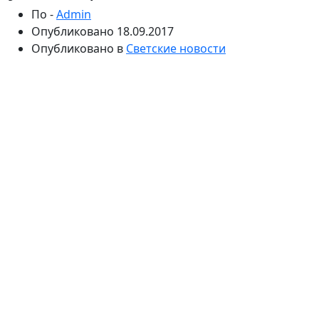
По -
Admin
Опубликовано
18.09.2017
Опубликовано в
Светские новости
Минувшим вечером в Лос-Анджелесе состоялась 69-
я церемония вручений премий «Эмми», которая
считается одной из самых авторитетных в мире
телевизионной индустрии. В числе гостей светского
мероприятия оказались Николь Кидман, Кит Урбан,
Риз Уизерспун, Алек Болдуин, Тенди Ньютон,
Мишель Пфайффер, Джейн Фонда, Хайди Клум,
Джессика Бил, София Вергара, Сьюзэн Сарандон,
Джессика Лэнг, Приянка Чопра, Эван Рэйчел Вуд,
Робин Райт Пенн, Элизабет Мосс, Мэнди Мур, Зак