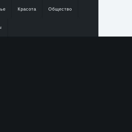
вье
Красота
Общество
ы