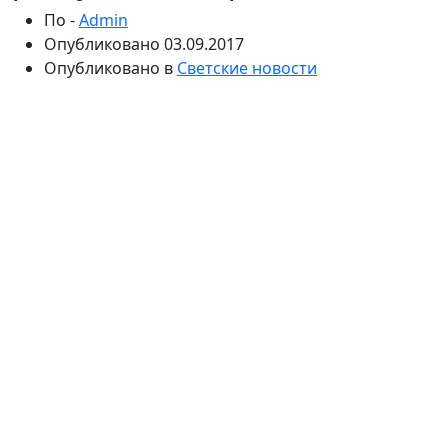
По -
Admin
Опубликовано
03.09.2017
Опубликовано в
Светские новости
Быстро заработать мечтает каждый из нас. Есть
организации, которые приглашают клиентов
открыть счет, положить на него свои сбережения и
получить мгновенную прибыль. Вот только на деле
стремительное обогащение оборачивается
большими потерями.
КАК СТРОЯТ ПИРАМИДУ
Сначала организатор находит нескольких
участников, готовых вложить деньги при условии