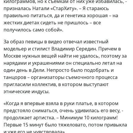
килограммов, но к съемкам от них уже избавилась, -
призналась Натали «СтарХиту». – Я стараюсь
правильно питаться, да и генетика хорошая – на
жестких диетах сидеть не пришлось – все
получилось само собой».
За образ певицы в видео отвечал известный
модельер и стилист Владимир Середин. Причем в
Москве нужных вещей найти не удалось, поэтому за
нарядами и украшениями он специально летал на
один день в Дели. Непросто было подобрать и
танцоров – организаторы съемочного процесса
пригласили коллектив, в котором выступают
этнические индусы.
«Когда я впервые взяла в руки платье, в котором
предстояло сниматься, очень удивилась его весу, -
продолжает артистка. – Минимум 10 килограмм!
Первые 15 минут было тяжеловато, потом привыкла
и уже его не чувствовала».