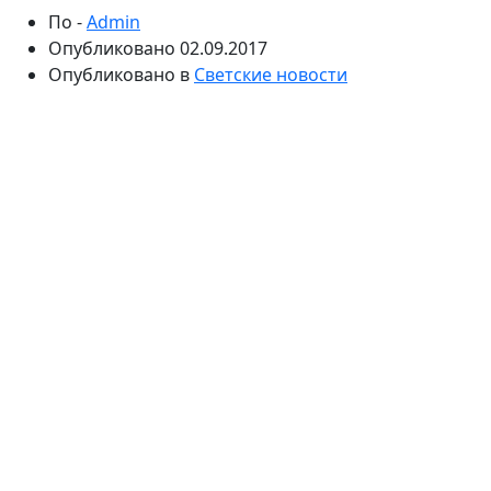
По -
Admin
Опубликовано
02.09.2017
Опубликовано в
Светские новости
Певица стала одной из гостей обновленной
программы «Сегодня вечером». Исполнительница
рассказала, что на этот раз поклонникам не стоит
ждать от нее бурных проявлений эмоций. Пелагея
дала понять, что замужество и рождение дочери ее
очень изменило.
2 сентября в эфир Первого канала вышла программа
«Сегодня вечером» с новыми ведущими – Максимом
Галкиным и Юлией Меньшовой. Выпуск посвящен
началу шестого сезона «Голос», который стартовал 1