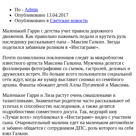
По -
Admin
Опубликовано
13.04.2017
Опубликовано в
Светские новости
Маленький Гарри с детства учит правила дорожного
движения. Как правильно нажимать педали и крутить руль
наследнику рассказывает папа – Максим Галкин. Звезда
поделился забавным роликом в «Инстаграме».
Почти полмиллиона поклонников следят за микроблогом
известного артиста Максима Галкина. Мужчина делится с
фолловерами фотографиями со съемок, гастролей, деловых и
дружеских встреч. Но больше всего пользователи социальной
сети ждут, когда же кумир выставит снимки из семейного
архива. Фанаты обожают детей Аллы Пугачевой и Максима.
Маленькие Гарри и Лиза растут очень смышлеными и
талантливыми. Знаменитые родители часто рассказывают об
успехах и способностях наследников, а также делятся
подробностями совместного досуга. Так, ведущий шоу
«Лучше всех» опубликовал в «Инстаграме» видео с участием
сына. Очаровательный мальчик едет на маленьком автомобиле
и забавно общается с сотрудником ДПС, роль которого на себя
взял Галкин.