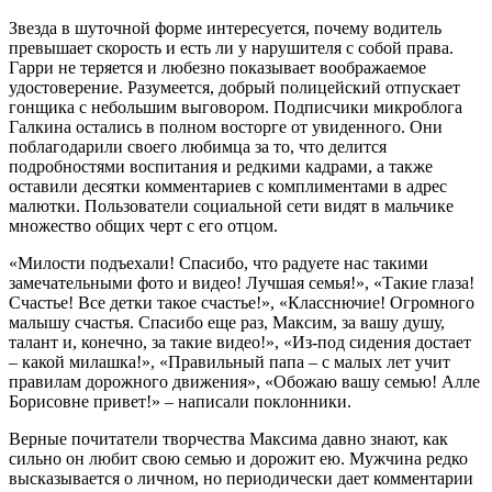
Звезда в шуточной форме интересуется, почему водитель
превышает скорость и есть ли у нарушителя с собой права.
Гарри не теряется и любезно показывает воображаемое
удостоверение. Разумеется, добрый полицейский отпускает
гонщика с небольшим выговором. Подписчики микроблога
Галкина остались в полном восторге от увиденного. Они
поблагодарили своего любимца за то, что делится
подробностями воспитания и редкими кадрами, а также
оставили десятки комментариев с комплиментами в адрес
малютки. Пользователи социальной сети видят в мальчике
множество общих черт с его отцом.
«Милости подъехали! Спасибо, что радуете нас такими
замечательными фото и видео! Лучшая семья!», «Такие глаза!
Счастье! Все детки такое счастье!», «Класснючие! Огромного
малышу счастья. Спасибо еще раз, Максим, за вашу душу,
талант и, конечно, за такие видео!», «Из-под сидения достает
– какой милашка!», «Правильный папа – с малых лет учит
правилам дорожного движения», «Обожаю вашу семью! Алле
Борисовне привет!» – написали поклонники.
Верные почитатели творчества Максима давно знают, как
сильно он любит свою семью и дорожит ею. Мужчина редко
высказывается о личном, но периодически дает комментарии