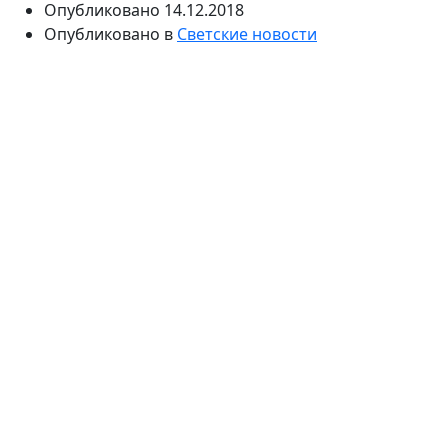
Опубликовано
14.12.2018
Опубликовано в
Светские новости
Два года назад стало известно о романе Надежды
Сысоевой и Ильи Бачурина. Пара всегда стремилась
не афишировать свои отношения. Многие были
даже уверены, что влюбленные сыграли тайную
свадьбу.
Надежду Сысоеву нередко называли «разлучницей»
поклонники пары Бачурин-Куркова. С красавицей
Равшаной 48-летний продюсер встречался около
четырех лет, но неожиданно пара разорвала
отношения, а вскоре генерального директора
«Главкино» уже видели на красных дорожках под руку