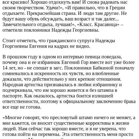
все красиво! Хорошо отдохнуть вам! И снова радовать нас
своим творчеством. Удачи!», «И правильно, что в Греции
отдыхаете. Прекраснейшая страна. И люди там другие. Не
будут вашу обувь обсуждать, ваш возраст и так далее...
Замечательного отдыха, лучшая!», «Класс. Красавица» –
отметили поклонники Надежды Георгиевны.
Стоит отметить, что гражданского супруга Надежды
Георгиевны Евгения на кадрах не видно.
В прошлом году в одном из интервью певица поведала,
почему она и ее избранник Евгений Гор вместе вот уже более
14 лет, но - не спешат в загс. Поклонники Бабкиной поначалу
сомневались в искренность их чувств, но влюбленные
доказали, что действительно у них крепкие отношения.
Народная артистка признавалась в любви избраннику и
подчеркивала, что им хорошо живется и без штампа в
паспорте. Как оказалось, артистка боится излишней
ответственности, поэтому к официальному заключению брака
все еще не готова.
«Многие говорят, что пресловутый штамп ничего не меняет, а
мне кажется, он вносит существенные коррективы в жизни
людей. Нам сейчас так хорошо вместе, и я не уверена, что
готова пойти на перемены. Эта ответственность меня просто