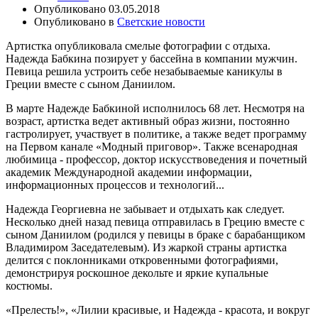
Опубликовано
03.05.2018
Опубликовано в
Светские новости
Артистка опубликовала смелые фотографии с отдыха.
Надежда Бабкина позирует у бассейна в компании мужчин.
Певица решила устроить себе незабываемые каникулы в
Греции вместе с сыном Даниилом.
В марте Надежде Бабкиной исполнилось 68 лет. Несмотря на
возраст, артистка ведет активный образ жизни, постоянно
гастролирует, участвует в политике, а также ведет программу
на Первом канале «Модный приговор». Также всенародная
любимица - профессор, доктор искусствоведения и почетный
академик Международной академии информации,
информационных процессов и технологий...
Надежда Георгиевна не забывает и отдыхать как следует.
Несколько дней назад певица отправилась в Грецию вместе с
сыном Даниилом (родился у певицы в браке с барабанщиком
Владимиром Заседателевым). Из жаркой страны артистка
делится с поклонниками откровенными фотографиями,
демонстрируя роскошное декольте и яркие купальные
костюмы.
«Прелесть!», «Лилии красивые, и Надежда - красота, и вокруг