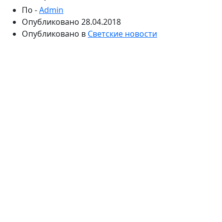
По -
Admin
Опубликовано
28.04.2018
Опубликовано в
Светские новости
В Юрмале финишировал конкурс "Новая волна".
Закрытие ознаменовалось традиционным
празднованием дня рождения президента
музыкального состязания Игоря Крутого в удаленном
от зала "Дзинтари" ресторане Рinot Marina.
Вечеринки по случаю дня рождения основателя
"Новой волны" все вип-гости ждут с нетерпением, а
многие специально на нее приезжают.