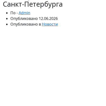
Санкт‑Петербурга
По -
Admin
Опубликовано
12.06.2026
Опубликовано в
Новости
Лето в Петербурге — это не только белые ночи и
сырой асфальт. Это ещё возможность ускользнуть от
городской суеты на одном из тех старых быстрых
судов, которые зовут «метеоры». Они рвутся по воде
быстрее обычных теплоходов, дают особую
динамику и вид на город, какой не увидишь с берега.
Если вы любите сочетание скорости, свежего ветра и
видов, которые меняются с каждой минутой,