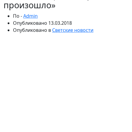
произошло»
По -
Admin
Опубликовано
13.03.2018
Опубликовано в
Светские новости
В день рождения экс-участницы «Дома-2» Артем
Шануров опубликовал трогательное письмо. Мария
Политова умерла в декабре прошлого года, приняв
большую дозу антидепрессантов и запив их
алкоголем. Тело девушки нашли около запертой
дачи ее родных в Подмосковье.
Сегодня Марии Политовой исполнился бы 31 год. Но
этого не случилось: три месяца назад девушка,