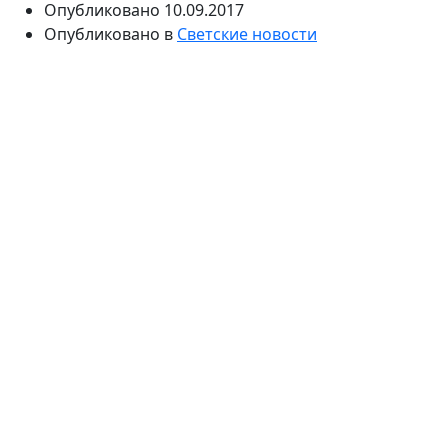
Опубликовано
10.09.2017
Опубликовано в
Светские новости
Фестиваль «Новая волна» не перестает радовать
поклонников музыки яркими событиями. Девятого
сентября на берегу Черного моря прошел первый
конкурсный день мероприятия. Молодые артисты
подготовили необычные номера, от которых во
многом зависел их будущий успех. Каждый из них
должен был выбрать мировой хит и исполнить его
так, чтобы выступление запомнилось зрителям и
членам жюри.
Также первый конкурсный день фестиваля был
посвящен кино. Его ведущим стал Никита Михалков,