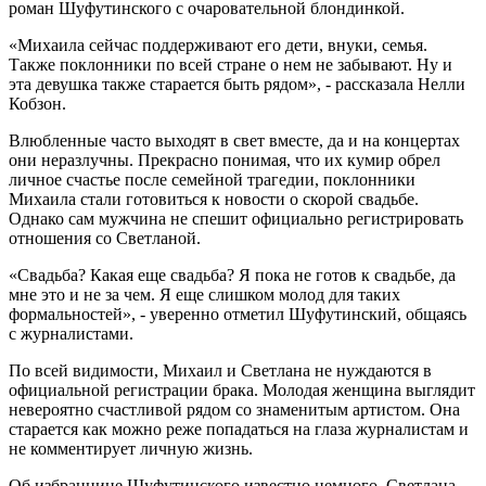
роман Шуфутинского с очаровательной блондинкой.
«Михаила сейчас поддерживают его дети, внуки, семья.
Также поклонники по всей стране о нем не забывают. Ну и
эта девушка также старается быть рядом», - рассказала Нелли
Кобзон.
Влюбленные часто выходят в свет вместе, да и на концертах
они неразлучны. Прекрасно понимая, что их кумир обрел
личное счастье после семейной трагедии, поклонники
Михаила стали готовиться к новости о скорой свадьбе.
Однако сам мужчина не спешит официально регистрировать
отношения со Светланой.
«Свадьба? Какая еще свадьба? Я пока не готов к свадьбе, да
мне это и не за чем. Я еще слишком молод для таких
формальностей», - уверенно отметил Шуфутинский, общаясь
с журналистами.
По всей видимости, Михаил и Светлана не нуждаются в
официальной регистрации брака. Молодая женщина выглядит
невероятно счастливой рядом со знаменитым артистом. Она
старается как можно реже попадаться на глаза журналистам и
не комментирует личную жизнь.
Об избраннице Шуфутинского известно немного. Светлана