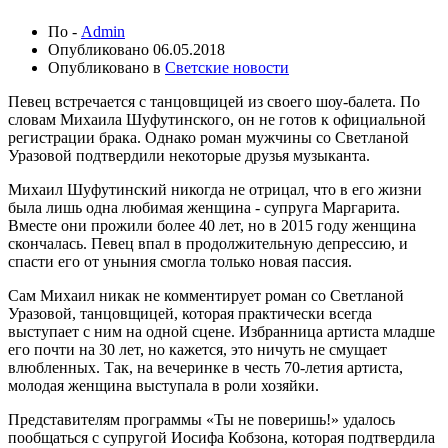
По -
Admin
Опубликовано
06.05.2018
Опубликовано в
Светские новости
Певец встречается с танцовщицей из своего шоу-балета. По
словам Михаила Шуфутинского, он не готов к официальной
регистрации брака. Однако роман мужчины со Светланой
Уразовой подтвердили некоторые друзья музыканта.
Михаил Шуфутинский никогда не отрицал, что в его жизни
была лишь одна любимая женщина - супруга Маргарита.
Вместе они прожили более 40 лет, но в 2015 году женщина
скончалась. Певец впал в продолжительную депрессию, и
спасти его от уныния смогла только новая пассия.
Сам Михаил никак не комментирует роман со Светланой
Уразовой, танцовщицей, которая практически всегда
выступает с ним на одной сцене. Избранница артиста младше
его почти на 30 лет, но кажется, это ничуть не смущает
влюбленных. Так, на вечеринке в честь 70-летия артиста,
молодая женщина выступала в роли хозяйки.
Представителям программы «Ты не поверишь!» удалось
пообщаться с супругой Иосифа Кобзона, которая подтвердила