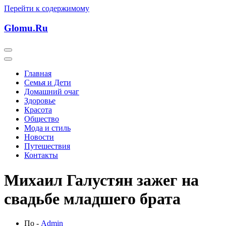
Перейти к содержимому
Glomu.Ru
Главная
Семья и Дети
Домашний очаг
Здоровье
Красота
Общество
Мода и стиль
Новости
Путешествия
Контакты
Михаил Галустян зажег на
свадьбе младшего брата
По -
Admin