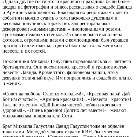
Однако другие гости этого красивого праздника были более
щедры на фотографии и видео, рассказывая о свадьбе Давида
и Армине в микроблогах. Благодаря их репортажам с места
события и можно судить о том, насколько душевным и
веселым получилось торжество. Зал ресторана был
декорирован живыми цветами – пионовидными розами,
эустомами нежных оттенков. Из цветов была выполнена
фотозона, огромными вазами с композициями был украшен
проход в банкетный зал, цветы были на столах жениха и
невесты и их гостей.
Поклонники Михаила Галустяна порадовались за 31-летнего
брата артиста. Они восхитились красотой и грациозностью
невесты Давида. Кроме этого, фолловеры нашли, что у
девушки отличный вкус. Им понравились и свадебное платье,
и жених.
«Совет да любовь! Счастья молодым!», «Красивая пара! Дай
Бог им счастья!», «Армина красавица!», «Невеста - красотка!
Глаз не отвести», «Дай Бог им чистой любви и крепкого
здоровья!», «Очень красиво! Долгих лет вместе!» - желают
молодоженам пользователи Сети.
Брат Михаила Галустяна Давид Галустян тоже не обделен
талантами. Молодой человек играл в КВН, был членом