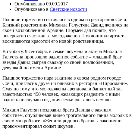
Опубликовано
09.09.2017
Опубликовано в
Светские новости
Пышное торжество состоялось в одном из ресторанов Сочи.
Близкий родственник Михаила Галустяна Давид женился на
своей возлюбленной Армине. Шоумен дал понять, что
невероятно счастлив за молодоженов. Поклонники артиста
восхищаются красотой его новой родственницы.
В субботу, 9 сентября, в семье шоумена и актера Михаила
Галустяна произошло радостное событие – младший брат
звезды Давид сыграл свадьбу со своей возлюбленной,
девушкой по имени Армине.
Пышное торжество пара закатила в своем родном городе
Сочи, пригласив друзей и близких в ресторан «Пиросмани».
Судя по тому, что молодожены арендовали банкетный зал
вместимостью 450 человек, желающих разделить с ними
радость по случаю создания семьи оказалось немало.
Михаил Галустян поздравил брата Давида с важным
событием, опубликовав видео трогательного танца молодых в
своем микроблоге. «Женили родного брата», - лаконично
прокомментировал сюжет шоумен.