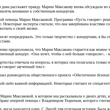
я дива расскажет правду. Марию Максакову вновь обсуждали во в
ривлечь внимание к собственным концертам.
ой певицы Марии Максаковой. Программа «Пусть говорят» реши
не. Некоторые эксперты считали, что она завербована властями 
молчать о своей жизни.
осят попридержать. Это только творчество с концертами, я бы сей
истами.
нко предположила, что Мария Максакова старается как можно ча
твенный концерт. «Она хочет, чтобы о ней больше говорили», - 
артистка отвечала на вопросы, в которых она полагалась тольк
я говорит заученный текст.
- сказал руководитель общественного проекта «Обеспечение безо
кой-либо важной информацией. Некоторые считают ее спецагенто
Марии Максаковой, в котором она рассказывала о двоих детях, к
м браке оперной певицы с Владимиром Тюриным, которого счит
 когда находится один. С Люсей там отдельная история. Была ж