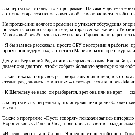
Эксперты посчитали, что в программе «На самом деле» оперна
артистка старается использовать любые возможности, чтобы п
На протяжении долгого времени не утихают обсуждения оперн
передачи связались с артисткой, которая сейчас живет в Украи
Максаковой, чтобы узнать о ее планах. Однако певица решила 
«Я бы вам все рассказала, просто СБУ, с которыми я работаю, пр
просят попридержать», - ответила Мария в разговоре с журнал
Депутат Верховной Рады пятого-седьмого созыва Елена Бондаре
делает она для того, чтобы собрать большую аудиторию на собс
Также показали отрывок разговора с журналисткой, в котором 
студии разделились во мнениях – некоторые считали, что Мари
«К Шепелеву ее надо, он разберется, врет она или не врет», 
Эксперты в студии решили, что оперная певица не обладает ка
мысли.
Также в программе «Пусть говорят» показали запись интервью 
Вороненковым. Илья и Люда появились на свет в гражданско
«Изредка звонит мне Илюша. Я предпочитаю, чтобы он набирал,