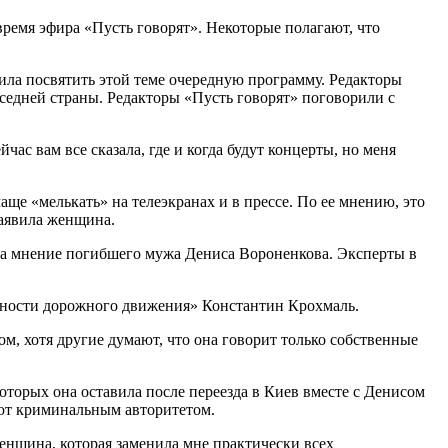
ремя эфира «Пусть говорят». Некоторые полагают, что
ла посвятить этой теме очередную программу. Редакторы
соседней страны. Редакторы «Пусть говорят» поговорили с
час вам все сказала, где и когда будут концерты, но меня
ще «мелькать» на телеэкранах и в прессе. По ее мнению, это
заявила женщина.
о на мнение погибшего мужа Дениса Вороненкова. Эксперты в
пасности дорожного движения» Константин Крохмаль.
м, хотя другие думают, что она говорит только собственные
оторых она оставила после переезда в Киев вместе с Денисом
ают криминальным авторитетом.
енщина, которая заменила мне практически всех