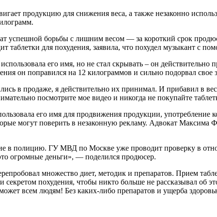
вигает продукцию для снижения веса, а также незаконно исполь
килограмм.
т успешной борьбы с лишним весом — за короткий срок продюсе
дит таблетки для похудения, заявила, что похудел музыкант с п
использовала его имя, но не стал скрывать – он действительно 
дения он поправился на 12 килограммов и сильно подорвал свое 
ились в продаже, я действительно их принимал. И прибавил в ве
мательно посмотрите мое видео и никогда не покупайте таблетк
пользовала его имя для продвижения продукции, употребление к
торые могут поверить в незаконную рекламу. Адвокат Максима Ф
ние в полицию. ГУ МВД по Москве уже проводит проверку в от
 это огромные деньги», — поделился продюсер.
перепробовал множество диет, методик и препаратов. Прием таб
секретом похудения, чтобы никто больше не рассказывал об этом
поможет всем людям! Без каких-либо препаратов и ущерба здоро