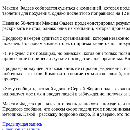
Максим Фадеев собирается судиться с компанией, которая прод
таблетки для похудения, однако после этого поправился на 12 
Недавно 50-летний Максим Фадеев продемонстрировал результа
раскрывать не стал, однако одна из компаний, которая произво
Продюсер намерен судиться с организацией, которая незаконно 
пожалел. По словам композитора, от приема таблеток для поху
«Я не худел с их помощью, но однажды, когда они только появ
привыкание и принесли жуткие последствия для организма. Вни
Продюсер возмущен, что компания, не спросив разрешения, ис
побочных эффектов. Композитор опасается за жизнь людей, ко
проверка.
«Хочу сообщить, что мой адвокат Сергей Жорин подал заявле
использует мое имя и вводит людей в заблуждение, получая за
Максим Фадеев признался, что очень давно хотел похудеть, и 
Продюсер сообщил, что совсем скоро поделится с поклонниками 
методике. Какой - расскажу подробно скоро. И я уверяю, это 
Предыдущая запись
Следующая запись