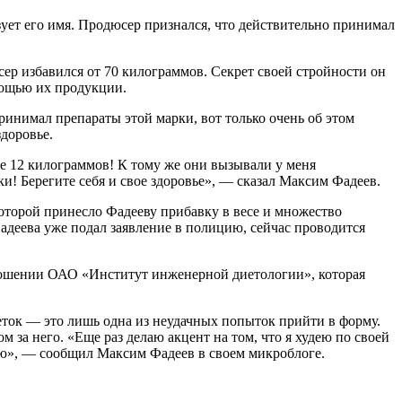
зует его имя. Продюсер признался, что действительно принимал
р избавился от 70 килограммов. Секрет своей стройности он
омощью их продукции.
принимал препараты этой марки, вот только очень об этом
здоровье.
се 12 килограммов! К тому же они вызывали у меня
и! Берегите себя и свое здоровье», — сказал Максим Фадеев.
оторой принесло Фадееву прибавку в весе и множество
адеева уже подал заявление в полицию, сейчас проводится
ношении ОАО «Институт инженерной диетологии», которая
леток — это лишь одна из неудачных попыток прийти в форму.
 за него. «Еще раз делаю акцент на том, что я худею по своей
вью», — сообщил Максим Фадеев в своем микроблоге.