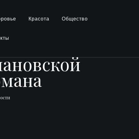
оровье
Красота
Общество
акты
ановской
омана
вости