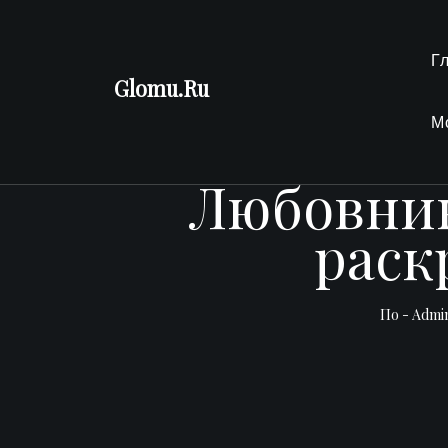
Перейти
к
Г
содержимому
Glomu.Ru
М
Любовни
раск
По -
Admi