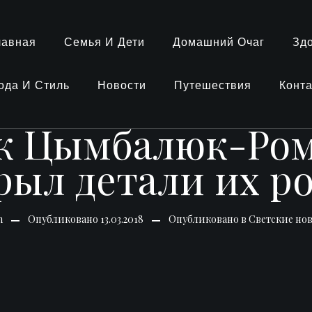
лавная
Семья И Дети
Домашний Очаг
Зд
ода И Стиль
Новости
Путешествия
Конт
к Цымбалюк-Ром
рыл детали их р
n
Опубликовано
13.03.2018
Опубликовано в
Светские но