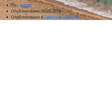
По -
Admin
Опубликовано
09.03.2018
Опубликовано в
Светские новости
Актриса опубликовала трогательное видео, на
котором поет песню знаменитого рокера. Интернет-
пользователи сделали вывод, что это признание в
любви. И снова заговорили о том, что между
Любовью и Борисом Борисовичем не просто
дружеские отношения.
Актриса театра и кино Любовь Толкалина в январе
прошлого года официально объявила, что
рассталась с мужем, отцом своей единственной
дочери Марии, Егором Кончаловским. Они были