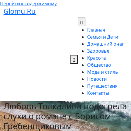
Перейти к содержимому
Glomu.Ru
Главная
Семья и Дети
Домашний очаг
Здоровье
Красота
Общество
Мода и стиль
Новости
Путешествия
Контакты
Любовь Толкалина подогрела
слухи о романе с Борисом
Гребенщиковым