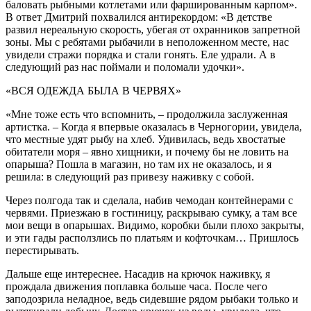
баловать рыбными котлетами или фаршированным карпом».
В ответ Дмитрий похвалился антирекордом: «В детстве
развил нереальную скорость, убегая от охранников запретной
зоны. Мы с ребятами рыбачили в неположенном месте, нас
увидели стражи порядка и стали гонять. Еле удрали. А в
следующий раз нас поймали и поломали удочки».
«ВСЯ ОДЕЖДА БЫЛА В ЧЕРВЯХ»
«Мне тоже есть что вспомнить, – продолжила заслуженная
артистка. – Когда я впервые оказалась в Черногории, увидела,
что местные удят рыбу на хлеб. Удивилась, ведь хвостатые
обитатели моря – явно хищники, и почему бы не ловить на
опарыша? Пошла в магазин, но там их не оказалось, и я
решила: в следующий раз привезу наживку с собой.
Через полгода так и сделала, набив чемодан контейнерами с
червями. Приезжаю в гостиницу, раскрываю сумку, а там все
мои вещи в опарышах. Видимо, коробки были плохо закрыты,
и эти гады расползлись по платьям и кофточкам… Пришлось
перестирывать.
Дальше еще интереснее. Насадив на крючок наживку, я
прождала движения поплавка больше часа. После чего
заподозрила неладное, ведь сидевшие рядом рыбаки только и