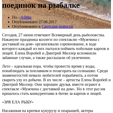
поединок на рыбалке
По -
Admin
Опубликовано
27.06.2017
Опубликовано в
Светские новости
Сегодня, 27 июня отмечают Всемирный день рыболовства.
Накануне праздника коллеги по спектаклю «Мужчина с
доставкой на дом» организовали соревнование, в ходе
которого каждый из них пытался поймать побольше карпов и
лещей. Елена Воробей и Дмитрий Миллер вспомнили
забавные случаи, а также рассказали об увлечении.
Лето – идеальная пора, чтобы провести время у воды,
понаблюдать за поплавком и позагорать на солнышке. Среди
знаменитостей немало любителей порыбачить, а потом
сварить уху из добычи. В их числе – артисты Елена Воробей и
Дмитрий Миллер. Они хорошие друзья, вместе играют в
спектакле «Мужчина с доставкой на дом». Но в этот раз им
пришлось стать конкурентами в битве за карпов и лещей.
«ЗРЯ ЕЛА РЫБУ»
Насаживая на крючки кукурузу и опарышей, актеры