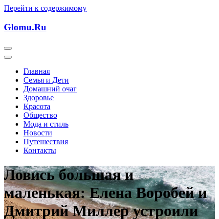
Перейти к содержимому
Glomu.Ru
Главная
Семья и Дети
Домашний очаг
Здоровье
Красота
Общество
Мода и стиль
Новости
Путешествия
Контакты
Ловись большая и
маленькая: Елена Воробей и
Дмитрий Миллер устроили