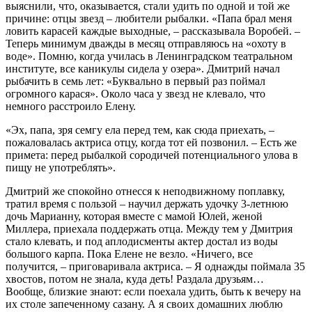
выяснили, что, оказывается, стали удить по одной и той же
причине: отцы звезд – любители рыбалки. «Папа брал меня
ловить карасей каждые выходные, – рассказывала Воробей. –
Теперь минимум дважды в месяц отправляюсь на «охоту в
воде». Помню, когда училась в Ленинградском театральном
институте, все каникулы сидела у озера». Дмитрий начал
рыбачить в семь лет: «Буквально в первый раз поймал
огромного карася». Около часа у звезд не клевало, что
немного расстроило Елену.
«Эх, папа, зря семгу ела перед тем, как сюда приехать, –
пожаловалась актриса отцу, когда тот ей позвонил. – Есть же
примета: перед рыбалкой сородичей потенциального улова в
пищу не употреблять».
Дмитрий же спокойно отнесся к неподвижному поплавку,
тратил время с пользой – научил держать удочку 3-летнюю
дочь Марианну, которая вместе с мамой Юлей, женой
Миллера, приехала поддержать отца. Между тем у Дмитрия
стало клевать, и под аплодисменты актер достал из воды
большого карпа. Пока Елене не везло. «Ничего, все
получится, – приговаривала актриса. – Я однажды поймала 35
хвостов, потом не знала, куда деть! Раздала друзьям…
Вообще, близкие знают: если поехала удить, быть к вечеру на
их столе запеченному сазану. А я своих домашних люблю