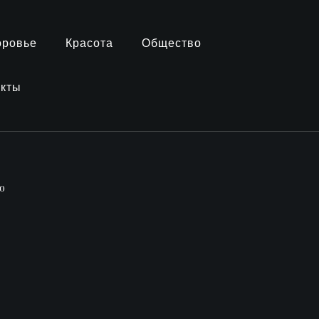
оровье
Красота
Общество
акты
о