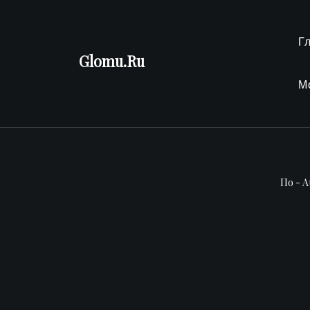
Перейти
к
Г
содержимому
Glomu.Ru
М
По -
A