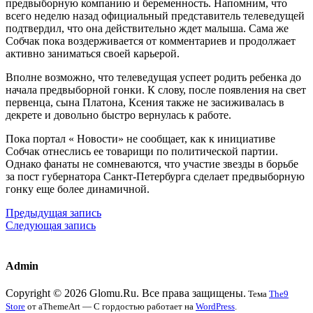
предвыборную компанию и беременность. Напомним, что
всего неделю назад официальный представитель телеведущей
подтвердил, что она действительно ждет малыша. Сама же
Собчак пока воздерживается от комментариев и продолжает
активно заниматься своей карьерой.
Вполне возможно, что телеведущая успеет родить ребенка до
начала предвыборной гонки. К слову, после появления на свет
первенца, сына Платона, Ксения также не засиживалась в
декрете и довольно быстро вернулась к работе.
Пока портал « Новости» не сообщает, как к инициативе
Собчак отнеслись ее товарищи по политической партии.
Однако фанаты не сомневаются, что участие звезды в борьбе
за пост губернатора Санкт-Петербурга сделает предвыборную
гонку еще более динамичной.
Предыдущая запись
Следующая запись
Admin
Copyright © 2026 Glomu.Ru. Все права защищены.
Тема
The9
Store
от aThemeArt — С гордостью работает на
WordPress
.