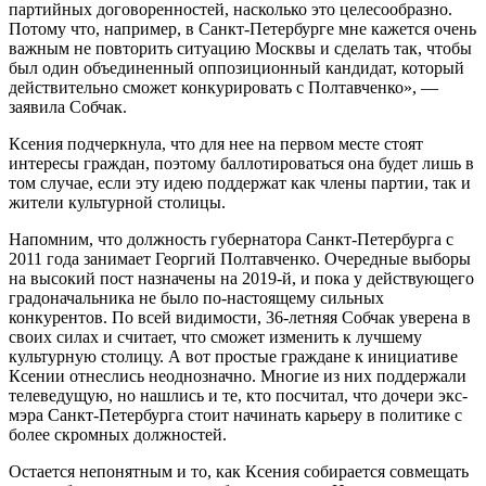
партийных договоренностей, насколько это целесообразно.
Потому что, например, в Санкт-Петербурге мне кажется очень
важным не повторить ситуацию Москвы и сделать так, чтобы
был один объединенный оппозиционный кандидат, который
действительно сможет конкурировать с Полтавченко», —
заявила Собчак.
Ксения подчеркнула, что для нее на первом месте стоят
интересы граждан, поэтому баллотироваться она будет лишь в
том случае, если эту идею поддержат как члены партии, так и
жители культурной столицы.
Напомним, что должность губернатора Санкт-Петербурга с
2011 года занимает Георгий Полтавченко. Очередные выборы
на высокий пост назначены на 2019-й, и пока у действующего
градоначальника не было по-настоящему сильных
конкурентов. По всей видимости, 36-летняя Собчак уверена в
своих силах и считает, что сможет изменить к лучшему
культурную столицу. А вот простые граждане к инициативе
Ксении отнеслись неоднозначно. Многие из них поддержали
телеведущую, но нашлись и те, кто посчитал, что дочери экс-
мэра Санкт-Петербурга стоит начинать карьеру в политике с
более скромных должностей.
Остается непонятным и то, как Ксения собирается совмещать