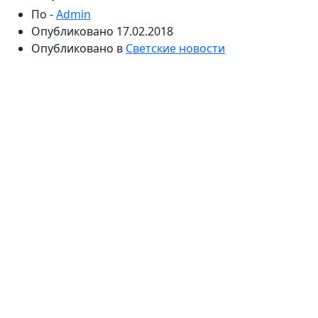
По -
Admin
Опубликовано
17.02.2018
Опубликовано в
Светские новости
Телеведущая призвала представительниц
прекрасного пола получать хорошее образование,
чтобы не зависеть от мужчин. Бородина подняла
острую тему после того, как на проекте «Дом-2»
участились разговоры об участницах, которые
якобы оказывают услуги подобного рода.
Постоянная ведущая популярной телестройки
Ксения Бородина фактически присутствует на
проекте с самого первого дня, то есть 13 лет. Звезда
всегда искренне реагировала на все, что происходит