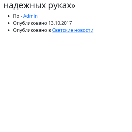
надежных руках»
По -
Admin
Опубликовано
13.10.2017
Опубликовано в
Светские новости
Бывшая ведущая программы обратилась к
поклонникам. Накануне стало известно, что Ксении
Алферовой нашли замену. Теперь в студии
программы появится Юлия Высоцкая, которая
сотрудничает с НТВ на протяжении долгих лет.
Недавно «СтарХиту» стало известно, что программа
«Жди меня» не будет выходить на Первом канале, а
«переедет» на НТВ. Как оказалось, это повлекло за