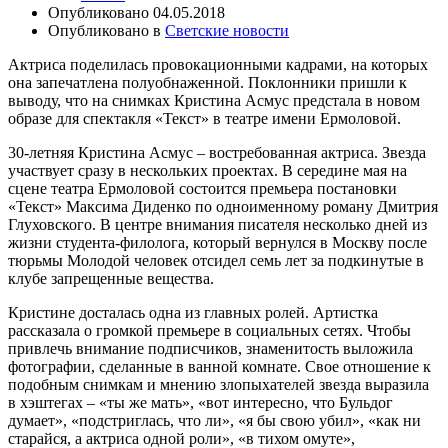
Опубликовано
04.05.2018
Опубликовано в
Светские новости
Актриса поделилась провокационными кадрами, на которых
она запечатлена полуобнаженной. Поклонники пришли к
выводу, что на снимках Кристина Асмус предстала в новом
образе для спектакля «Текст» в театре имени Ермоловой.
30-летняя Кристина Асмус – востребованная актриса. Звезда
участвует сразу в нескольких проектах. В середине мая на
сцене театра Ермоловой состоится премьера постановки
«Текст» Максима Диденко по одноименному роману Дмитрия
Глуховского. В центре внимания писателя несколько дней из
жизни студента-филолога, который вернулся в Москву после
тюрьмы Молодой человек отсидел семь лет за подкинутые в
клубе запрещенные вещества.
Кристине досталась одна из главных ролей. Артистка
рассказала о громкой премьере в социальных сетях. Чтобы
привлечь внимание подписчиков, знаменитость выложила
фотографии, сделанные в ванной комнате. Свое отношение к
подобным снимкам и мнению злопыхателей звезда выразила
в хэштегах – «ты же мать», «вот интересно, что Бульдог
думает», «подстриглась, что ли», «я бы свою убил», «как ни
старайся, а актриса одной роли», «в тихом омуте»,