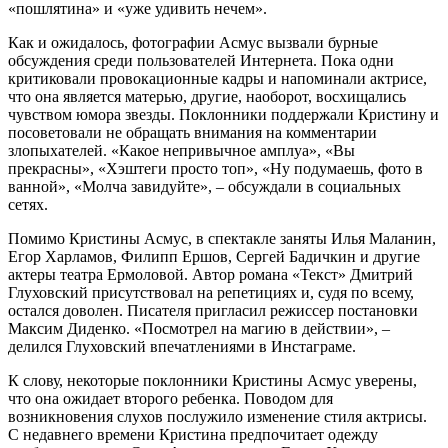
«пошлятина» и «уже удивить нечем».
Как и ожидалось, фотографии Асмус вызвали бурные
обсуждения среди пользователей Интернета. Пока одни
критиковали провокационные кадры и напоминали актрисе,
что она является матерью, другие, наоборот, восхищались
чувством юмора звезды. Поклонники поддержали Кристину и
посоветовали не обращать внимания на комментарии
злопыхателей. «Какое непривычное амплуа», «Вы
прекрасны», «Хэштеги просто топ», «Ну подумаешь, фото в
ванной», «Молча завидуйте», – обсуждали в социальных
сетях.
Помимо Кристины Асмус, в спектакле заняты Илья Маланин,
Егор Харламов, Филипп Ершов, Сергей Бадичкин и другие
актеры театра Ермоловой. Автор романа «Текст» Дмитрий
Глуховский присутствовал на репетициях и, судя по всему,
остался доволен. Писателя пригласил режиссер постановки
Максим Диденко. «Посмотрел на магию в действии», –
делился Глуховский впечатлениями в Инстаграме.
К слову, некоторые поклонники Кристины Асмус уверены,
что она ожидает второго ребенка. Поводом для
возникновения слухов послужило изменение стиля актрисы.
С недавнего времени Кристина предпочитает одежду