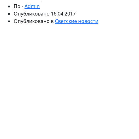
По -
Admin
Опубликовано
16.04.2017
Опубликовано в
Светские новости
28 апреля, включим ТНТ, вы поймете, зачем я
отправился в лес по грибы. На российской эстраде
есть только один человек, дню рождения которого
могут посвятить целый выпуск Comedy Club на
телеканале ТНТ. Имя ему – Филипп Бедросович!
Накануне пятидесятилетнего юбилея певец решил
не только устроить серию концертов в Кремле, но
также созвать друзей, добавить в их компанию
резидентов главного поставщика убойных шуток для
страны и посмеяться – прежде всего над самим