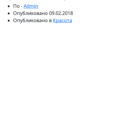
По -
Admin
Опубликовано
09.02.2018
Опубликовано в
Красота
Мода и тренды быстротечны и изменчивы, касается
это практически любой сферы деятельности
человека. Задумайтесь, буквально десять лет назад
новорожденных забирали из родильного дома,
просто завернув нарядное одеяльце и повязав
небольшой бантик. В настоящее время для
этого
торжественного мероприятия существует
множество красивых, многофункциональных
и практичных конвертов.
Разнообразие вариаций позволяет родителям