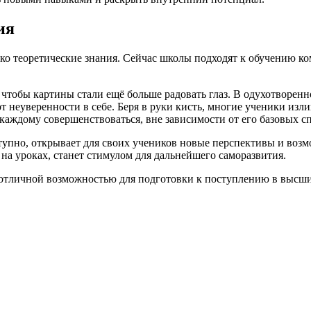
ия
ко теоретические знания. Сейчас школы подходят к обучению ком
, чтобы картины стали ещё больше радовать глаз. В одухотворен
 неуверенности в себе. Беря в руки кисть, многие ученики излив
каждому совершенствоваться, вне зависимости от его базовых с
ступно, открывает для своих учеников новые перспективы и воз
 на уроках, станет стимулом для дальнейшего саморазвития.
 отличной возможностью для подготовки к поступлению в высши