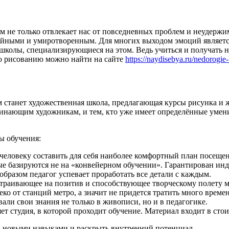
м не только отвлекает нас от повседневных проблем и неудержи
койными и умиротворенным. Для многих выходом эмоций являетс
 школы, специализирующиеся на этом. Ведь учиться и получать 
о рисованию можно найти на сайте
https://naydisebya.ru/nedorogie
м станет художественная школа, предлагающая курсы рисунка и 
чинающим художникам, и тем, кто уже имеет определённые умени
ы обучения:
человеку составить для себя наиболее комфортный план посещен
е базируются не на «конвейерном обучении». Гарантирован ин
образом педагог успевает проработать все детали с каждым.
страивающее на позитив и способствующее творческому полету 
ко от станций метро, а значит не придется тратить много времен
ли свои знания не только в живописи, но и в педагогике.
ет студия, в которой проходит обучение. Материал входит в стои
ь новыми навыками и раскрыть внутренний потенциал.