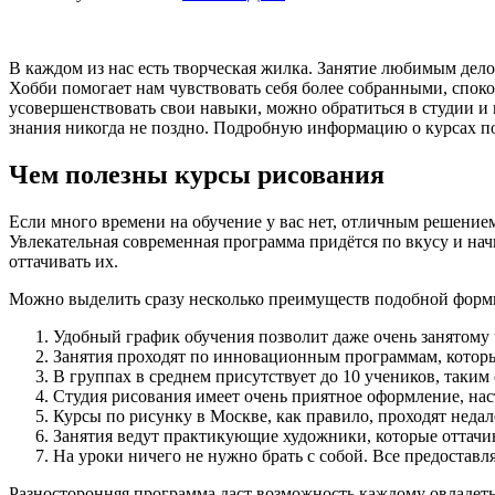
В каждом из нас есть творческая жилка. Занятие любимым дело
Хобби помогает нам чувствовать себя более собранными, спо
усовершенствовать свои навыки, можно обратиться в студии и
знания никогда не поздно. Подробную информацию о курсах п
Чем полезны курсы рисования
Если много времени на обучение у вас нет, отличным решение
Увлекательная современная программа придётся по вкусу и на
оттачивать их.
Можно выделить сразу несколько преимуществ подобной форм
Удобный график обучения позволит даже очень занятому 
Занятия проходят по инновационным программам, которы
В группах в среднем присутствует до 10 учеников, таким 
Студия рисования имеет очень приятное оформление, на
Курсы по рисунку в Москве, как правило, проходят недале
Занятия ведут практикующие художники, которые оттачива
На уроки ничего не нужно брать с собой. Все предоставля
Разносторонняя программа даст возможность каждому овладет