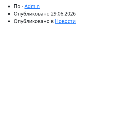
По -
Admin
Опубликовано
29.06.2026
Опубликовано в
Новости
Колготки Wolford
https://wolford.ru/catalog/tights/
—
это выбор тех, кто ценит комфорт, качество и
элегантность в каждой детали. На странице
«колготки wolford» представлен широкий
ассортимент моделей для любых случаев: от тонких
полупрозрачных вариантов до плотных и фактурных
изделий для холодного сезона. Каждая пара
обеспечивает удобную посадку, долговечность и
аккуратный силуэт, позволяя выглядеть стильно