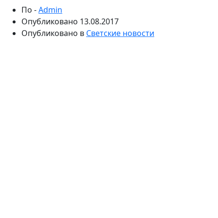
По -
Admin
Опубликовано
13.08.2017
Опубликовано в
Светские новости
Нумеролог сделала прогноз на будущее певца. По
мнению специалиста, музыканту следует быть
внимательнее к своему здоровью, а также
задуматься о поиске девушки, которая делилась бы с
ним энергией.
Стасу Пьехе сегодня 37. Певец активно гастролирует,
выступает на корпоративах. Стас живет один, у него
подрастает сын Петр. Звездный нумеролог Клара
Кузденбаева изучила дату рождения Пьехи и
рассказала, что ждать знаменитости в будущем.