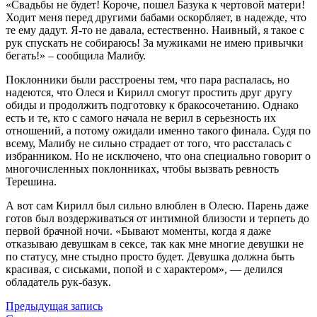
«Свадьбы не будет! Короче, пошел Базука к чертовой матери!
Ходит меня перед другими бабами оскорбляет, в надежде, что
те ему дадут. Я-то не давала, естественно. Наивный, я такое с
рук спускать не собираюсь! За мужиками не имею привычки
бегать!» – сообщила Малибу.
Поклонники были расстроены тем, что пара распалась, но
надеются, что Олеся и Кирилл смогут простить друг другу
обиды и продолжить подготовку к бракосочетанию. Однако
есть и те, кто с самого начала не верил в серьезность их
отношений, а потому ожидали именно такого финала. Судя по
всему, Малибу не сильно страдает от того, что рассталась с
избранником. Но не исключено, что она специально говорит о
многочисленных поклонниках, чтобы вызвать ревность
Терешина.
А вот сам Кирилл был сильно влюблен в Олесю. Парень даже
готов был воздерживаться от интимной близости и терпеть до
первой брачной ночи. «Бывают моменты, когда я даже
отказываю девушкам в сексе, так как мне многие девушки не
по статусу, мне стыдно просто будет. Девушка должна быть
красивая, с сиськами, попой и с характером», — делился
обладатель рук-базук.
Предыдущая запись