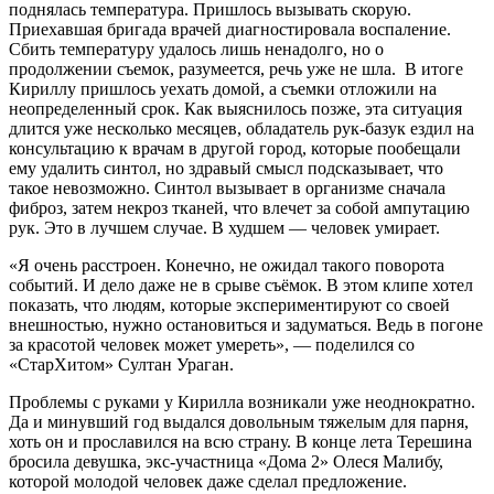
поднялась температура. Пришлось вызывать скорую.
Приехавшая бригада врачей диагностировала воспаление.
Сбить температуру удалось лишь ненадолго, но о
продолжении съемок, разумеется, речь уже не шла. В итоге
Кириллу пришлось уехать домой, а съемки отложили на
неопределенный срок. Как выяснилось позже, эта ситуация
длится уже несколько месяцев, обладатель рук-базук ездил на
консультацию к врачам в другой город, которые пообещали
ему удалить синтол, но здравый смысл подсказывает, что
такое невозможно. Синтол вызывает в организме сначала
фиброз, затем некроз тканей, что влечет за собой ампутацию
рук. Это в лучшем случае. В худшем — человек умирает.
«Я очень расстроен. Конечно, не ожидал такого поворота
событий. И дело даже не в срыве съёмок. В этом клипе хотел
показать, что людям, которые экспериментируют со своей
внешностью, нужно остановиться и задуматься. Ведь в погоне
за красотой человек может умереть», — поделился со
«СтарХитом» Султан Ураган.
Проблемы с руками у Кирилла возникали уже неоднократно.
Да и минувший год выдался довольным тяжелым для парня,
хоть он и прославился на всю страну. В конце лета Терешина
бросила девушка, экс-участница «Дома 2» Олеся Малибу,
которой молодой человек даже сделал предложение.