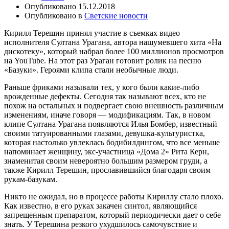
Опубликовано
15.12.2018
Опубликовано в
Светские новости
Кирилл Терешин принял участие в съемках видео
исполнителя Султана Урагана, автора нашумевшего хита «На
дискотеку», который набрал более 100 миллионов просмотров
на YouTube. На этот раз Ураган готовит ролик на песню
«Базуки». Героями клипа стали необычные люди.
Раньше фриками называли тех, у кого были какие-либо
врожденные дефекты. Сегодня так называют всех, кто не
похож на остальных и подвергает свою внешность различным
изменениям, иначе говоря — модификациям. Так, в новом
клипе Султана Урагана появляются Илья Бомбер, известный
своими татуированными глазами, девушка-культуристка,
которая настолько увлеклась бодибилдингом, что все меньше
напоминает женщину, экс-участница «Дома 2» Рита Керн,
знаменитая своим невероятно большим размером груди, а
также Кирилл Терешин, прославившийся благодаря своим
рукам-базукам.
Никто не ожидал, но в процессе работы Кириллу стало плохо.
Как известно, в его руках закачен синтол, являющийся
запрещенным препаратом, который периодически дает о себе
знать. У Терешина резкого ухудшилось самочувствие и