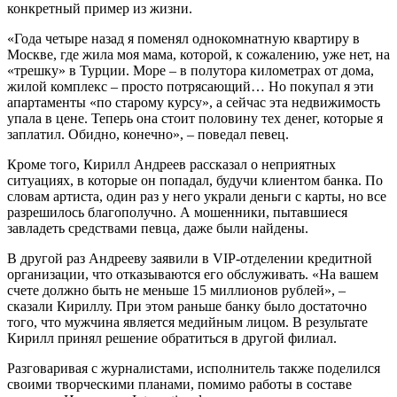
конкретный пример из жизни.
«Года четыре назад я поменял однокомнатную квартиру в
Москве, где жила моя мама, которой, к сожалению, уже нет, на
«трешку» в Турции. Море – в полутора километрах от дома,
жилой комплекс – просто потрясающий… Но покупал я эти
апартаменты «по старому курсу», а сейчас эта недвижимость
упала в цене. Теперь она стоит половину тех денег, которые я
заплатил. Обидно, конечно», – поведал певец.
Кроме того, Кирилл Андреев рассказал о неприятных
ситуациях, в которые он попадал, будучи клиентом банка. По
словам артиста, один раз у него украли деньги с карты, но все
разрешилось благополучно. А мошенники, пытавшиеся
завладеть средствами певца, даже были найдены.
В другой раз Андрееву заявили в VIP-отделении кредитной
организации, что отказываются его обслуживать. «На вашем
счете должно быть не меньше 15 миллионов рублей», –
сказали Кириллу. При этом раньше банку было достаточно
того, что мужчина является медийным лицом. В результате
Кирилл принял решение обратиться в другой филиал.
Разговаривая с журналистами, исполнитель также поделился
своими творческими планами, помимо работы в составе