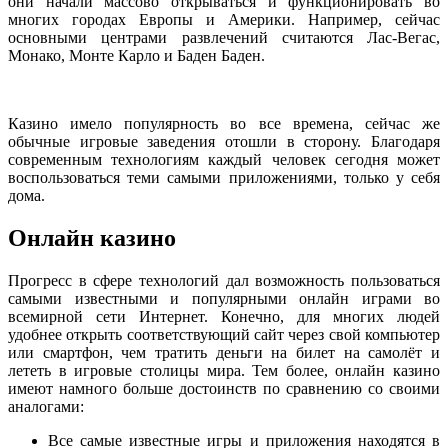
они начали массово открываться и функционировать во
многих городах Европы и Америки. Например, сейчас
основными центрами развлечений считаются Лас-Вегас,
Монако, Монте Карло и Баден Баден.
Казино имело популярность во все времена, сейчас же
обычные игровые заведения отошли в сторону. Благодаря
современным технологиям каждый человек сегодня может
воспользоваться теми самыми приложениями, только у себя
дома.
Онлайн казино
Прогресс в сфере технологий дал возможность пользоваться
самыми известными и популярными онлайн играми во
всемирной сети Интернет. Конечно, для многих людей
удобнее открыть соответствующий сайт через свой компьютер
или смартфон, чем тратить деньги на билет на самолёт и
лететь в игровые столицы мира. Тем более, онлайн казино
имеют намного больше достоинств по сравнению со своими
аналогами:
Все самые известные игры и приложения находятся в