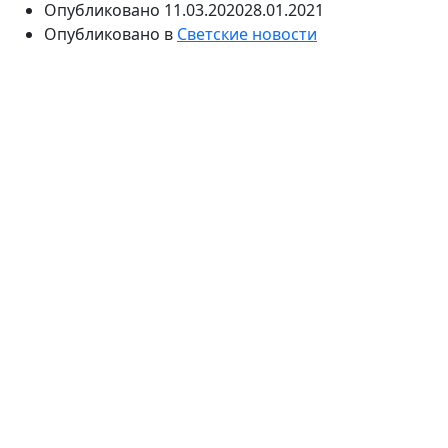
Опубликовано
11.03.2020
28.01.2021
Опубликовано в
Светские новости
Частенько в интернете можно встретить рекламу
казино Вулкан. Это легендарное казино, существует
уже 20 лет. Стало фаворитом среди игроков Украины,
России и стран СНГ. Прогресс шагает в ногу со
временем и теперь можно
скачать Вулкан на
андроид
. В телефоне будут все эмуляторы:
многообразные онлайн слоты;
известные карточные игры;
игровые автоматы 777;
виртуальные столы онлайн рулетки;