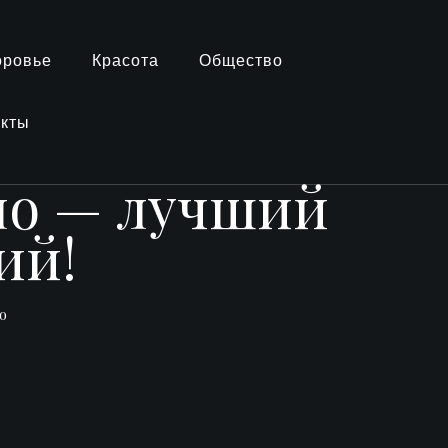
оровье
Красота
Общество
акты
ало — лучший
ий!
о