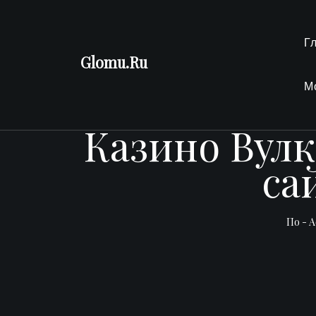
Перейти
к
Г
содержимому
Glomu.Ru
М
Казино Вулк
са
По -
A