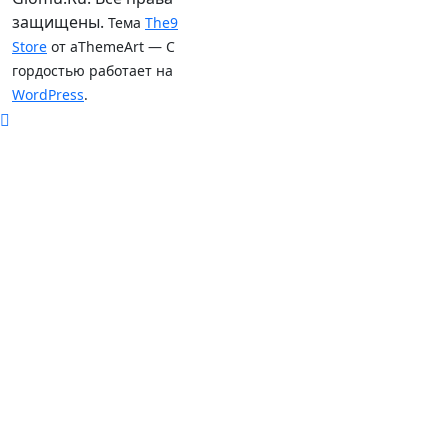
защищены.
Тема
The9
Store
от aThemeArt — С
гордостью работает на
WordPress
.