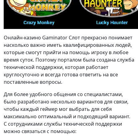
Онлайн-казино Gaminator Слот прекрасно понимает
насколько важно иметь квалифицированных людей,
которые смогут прийти на помощь игроку в любое
время суток. Поэтому порталом была создана служба
технической поддержки, которая работает
круглосуточно и всегда готова ответить на все
поставленные вопросы.
Для более удобного общения со специалистами,
было разработано несколько вариантов для связи,
чтобы каждый геймер мог выбрать для себя
максимально оптимальный и подходящий вариант.
С сотрудниками службы технической поддержки
можно связаться с помощью: