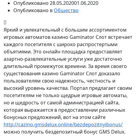
Опубликовано
28.05.2020
01.06.2020
Опубликовано в
Общество
Яркий и увлекательный с большим ассортиментом
игровых автоматов казино Gaminator Слот встречает
каждого посетителя с широко распростертыми
объятиями. Это онлайн площадка предоставляет
азартно-развлекательные услуги уже достаточно
длительный промежуток времени. За время своего
существования казино Gaminator Слот доказало
пользователям свою надежность, честность и
высокий уровень качества. Портал предлагает своим
посетителям не только щедрые игровые автоматы,
но и щедрость от самой администрацией сайта,
которая выражается в предоставлении различных
бонусных предложений, вот на этом сайте
http://cazino.gmsdelux.online/bezdepozitnyibonus/
можно получить бездепозитный бонус GMS Delux.