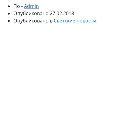
По -
Admin
Опубликовано
27.02.2018
Опубликовано в
Светские новости
Ольга Семенова, которой угрожала супруга
известного футболиста почти месяц назад,
планирует нанести ответный удар. Девушка
намеревается подать в суд на Аршавину. Модель
считает, что Алиса должна понести наказание за
угрозы и клевету в ее адрес.
В начале года Алиса Аршавина была недовольна
появившемся роликом в Сети. На видео ее супруг,
известный футболист приобнимает казахстанскую
модель Ольгу Семенову. Между женщинами