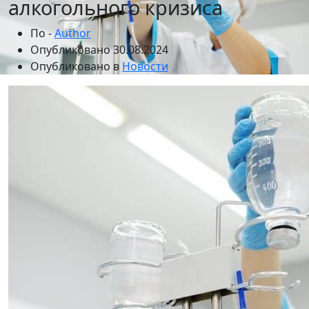
алкогольного кризиса
По -
Author
Опубликовано
30.08.2024
Опубликовано в
Новости