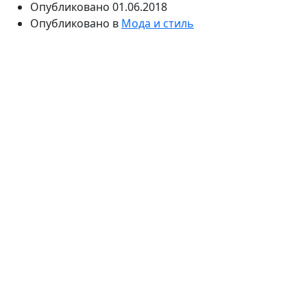
Опубликовано
01.06.2018
Опубликовано в
Мода и стиль
Мода на купальники также изменчива, как и на
другие наряды. Но в данном случае важно не только
следовать ее веяниям, но и брать в учет
особенности фигуры, цвет кожи, специфику
использования этого предмета одежды и т.п. Чтобы
выбрать модный и удобный купальник, важно
ознакомиться с основными тенденциями года и
определиться с оптимальным вариантом.
Приобрести оригинальный купальник сезона
лето
2018
можно на сайте www.amarea.kiev.ua. В каталоге