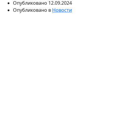
Опубликовано
12.09.2024
Опубликовано в
Новости
Гепатит C — это вирус, который атакует печень,
постепенно разрушая её изнутри. Вначале он может
никак себя не проявлять, но, если его не лечить,
последствия могут быть очень серьезными. Этот
невидимый враг способен привести к циррозу
печени и другим опасным осложнениям,
угрожающим здоровью и жизни. Важно знать, какие
симптомы могут указывать на присутствие вируса,
чтобы вовремя начать лечение и предотвратить
развитие тяжелых последствий.