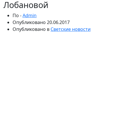
Лобановой
По -
Admin
Опубликовано
20.06.2017
Опубликовано в
Светские новости
Создатель мастер-классов со звездами рассказала,
как ей помог Астахов и почему она восхищается
Бледанс. «СтарХит» пообщался с супругой
состоятельного предпринимателя и выяснил, каких
жен ищут успешные мужчины, а также как стать для
своего избранника партнером.
Алиса Лобанова с виду типичная жена миллионера –
высокая эффектная блондинка. Однако внешность