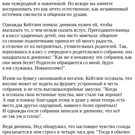
вам чужеродной и навязчивой. Но вскоре вы начнете
воспринимать это как нечто естественное, как незаменимый
источник смелости и общения по душам.
Однажды Кейтлин поняла: дневник нужен ей, чтобы
высказать то, о чем нельзя сказать вслух. Преподавательница
в классе одаренных детей, она часто замечала: общение
со своими подопечными приносит ей много радости,
в отличие от их неприятных, утомительных родителей. Так,
вернувшись в класс с очередного родительского собрания, она
нацарапала в дневнике: "Как же я ненавижу эти собрания, как
они меня бесят! Родители обращаются со мной, будто
я им служанка. Невыносимо!".
Излив на бумагу скопившийся негатив, Кейтлин осознала, что
вполне может не ходить на фуршет, устроенный в честь
собрания, и не есть высококалорийные закуски. "Когда
я осознала свои истинные чувства, мне стало так хорошо!
А еще я поняла: благодаря этому в душе у меня теперь есть
место для других ощущений, намного более приятных!
И однажды после собрания записала в дневнике, что всё
не так уж и плохо".
Ведя дневник, Нед обнаружил, что настоящее чувство голода
просыпается в нем строго в четыре часа дня. "Тогда я обычно