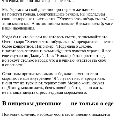
что едим, но и битвы за право "не есть".
Мы беремся за свой дневник при первом же намеке
на приступ голода. Вооружившись ручкой, мы исследуем
свои нездоровые пристрастия. "Хочется что-нибудь съесть", —
записываем мы. А потом пишем дальше. Высказываем бумаге
наши наблюдения.
Когда бы и что бы вам ни хотелось съесть, записывайте это.
Очень скоро "Хочется что-нибудь съесть" превратится в нечто
более конкретное. Например: "Подумала о Джоне,
и захотелось заглушить чем-нибудь это чувство утраты. Я все
еще скучаю по Джону". Или: "Новая работа просто отпад,
но вокруг столько народу, что я начинаю чувствовать себя
в опасности".
Стоит нам признаться самим себе, какие именно тени
омрачают наше внутреннее "Я", пугают нас и вредят нам, —
и они тут же тускнеют, теряют силу. Можно жить, скучая
по Джону, можно жить, боясь новой работы, — но жить,
не пытаясь заедать стресс ведрами мороженого.
В пищевом дневнике — не только о еде
Поначалу, конечно, необходимость вести дневник покажется