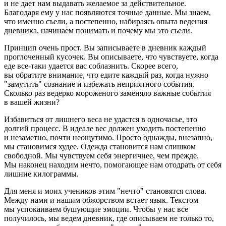
и не дает нам выдавать желаемое за действительное.
Благодаря ему у нас появляются точные данные. Мы знаем,
что именно съели, а постепенно, набираясь опыта ведения
дневника, начинаем понимать и почему мы это съели.
Принцип очень прост. Вы записываете в дневник каждый
проглоченный кусочек. Вы описываете, что чувствуете, когда
еде все-таки удается вас соблазнить. Скорее всего,
вы обратите внимание, что едите каждый раз, когда нужно
"замутить" сознание и избежать неприятного события.
Сколько раз ведерко мороженого заменяло важные события
в вашей жизни?
Избавиться от лишнего веса не удастся в одночасье, это
долгий процесс. В идеале вес должен уходить постепенно
и незаметно, почти неощутимо. Просто однажды, внезапно,
мы становимся худее. Одежда становится нам слишком
свободной. Мы чувствуем себя энергичнее, чем прежде.
Мы наконец находим нечто, помогающее нам отодрать от себя
лишние килограммы.
Для меня и моих учеников этим "нечто" становятся слова.
Между нами и нашим обжорством встает язык. Текстом
мы успокаиваем бушующие эмоции. Чтобы у нас все
получилось, мы ведем дневник, где описываем не только то,