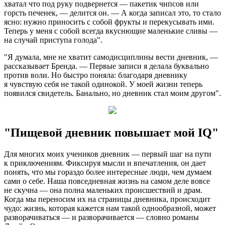
хватал что под руку подвернется — пакетик чипсов или
горсть печенек, — делится он. — А когда записал это, то стало
ясно: нужно приносить с собой фрукты и перекусывать ими.
Теперь у меня с собой всегда вкуснющие маленькие сливы —
на случай приступа голода".
"Я думала, мне не хватит самодисциплины вести дневник, —
рассказывает Бренда. — Первые записи я делала буквально
против воли. Но быстро поняла: благодаря дневнику
я чувствую себя не такой одинокой. У моей жизни теперь
появился свидетель. Банально, но дневник стал моим другом".
"Пищевой дневник повышает мой IQ"
Для многих моих учеников дневник — первый шаг на пути
к приключениям. Фиксируя мысли и впечатления, он дает
понять, что мы гораздо более интересные люди, чем думаем
сами о себе. Наша повседневная жизнь на самом деле вовсе
не скучна — она полна маленьких происшествий и драм.
Когда мы переносим их на страницы дневника, происходит
чудо: жизнь, которая кажется нам такой однообразной, может
разворачиваться — и разворачивается — словно романы