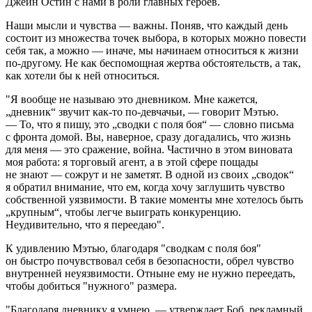
Джейн Остин с нами в роли главных героев.
Наши мысли и чувства — важны. Поняв, что каждый день
состоит из множества точек выбора, в которых можно повести
себя так, а можно — иначе, мы начинаем относиться к жизни
по-другому. Не как беспомощная жертва обстоятельств, а так,
как хотели бы к ней относиться.
"Я вообще не называю это дневником. Мне кажется,
„дневник“ звучит как-то по-девчачьи, — говорит Мэтью.
— То, что я пишу, это „сводки с поля боя“ — словно письма
с фронта домой. Вы, наверное, сразу догадались, что жизнь
для меня — это сражение, война. Частично в этом виновата
моя работа: я торговый агент, а в этой сфере пощады
не знают — сожрут и не заметят. В одной из своих „сводок“
я обратил внимание, что ем, когда хочу заглушить чувство
собственной уязвимости. В такие моменты мне хотелось быть
„крупным“, чтобы легче выиграть конкуренцию.
Неудивительно, что я переедаю".
К удивлению Мэтью, благодаря "сводкам с поля боя"
он быстро почувствовал себя в безопасности, обрел чувство
внутренней неуязвимости. Отныне ему не нужно переедать,
чтобы добиться "нужного" размера.
"Благодаря дневнику я умнею, — утверждает Боб, рекламный